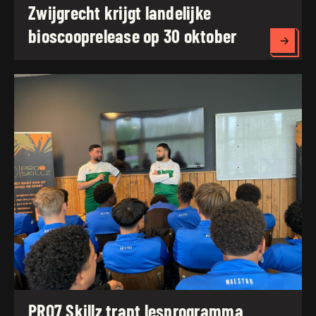
Zwijgrecht krijgt landelijke
bioscooprelease op 30 oktober
Lees 
PRO7 Skillz trapt lesprogramma