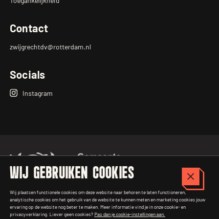
Toegankelijkheid
Contact
zwijgrechtdv@rotterdam.nl
Socials
Instagram
Zwijgrecht
Op
Instagram
WIJ GEBRUIKEN COOKIES
Sluit c
Wij plaatsen functionele cookies om deze website naar behoren te laten functioneren,
analytische cookies om het gebruik van de website te kunnen meten en marketing cookies jouw
ervaring op de website nog beter te maken. Meer informatie vind je in onze cookie- en
privacyverklaring. Liever geen cookies?
Pas dan je cookie-instellingen aan.