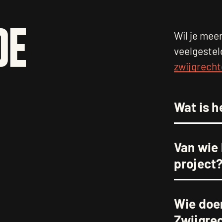
DE
Wil je meer
veelgestel
zwijgrech
Wat is h
Van wie 
project
Wie doe
Zwijgre